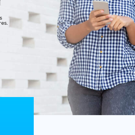
r
s
res.