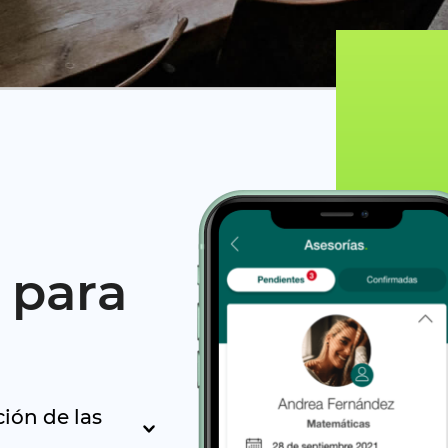
 para
ión de las