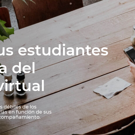
us estudiantes
a del
irtual
s débiles de los
ias en función de sus
 acompañamiento.