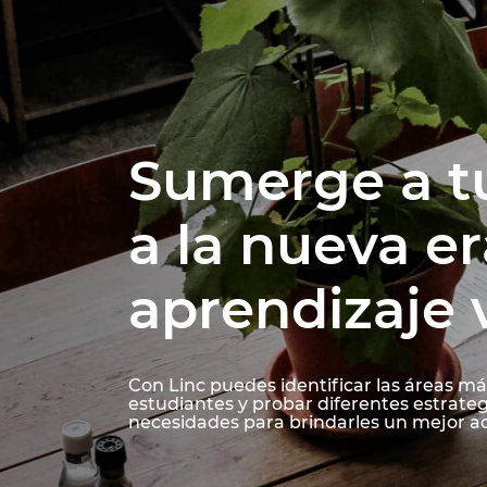
Sumerge a t
a la nueva er
aprendizaje v
Con Linc puedes identificar las áreas má
estudiantes y probar diferentes estrateg
necesidades para brindarles un mejor